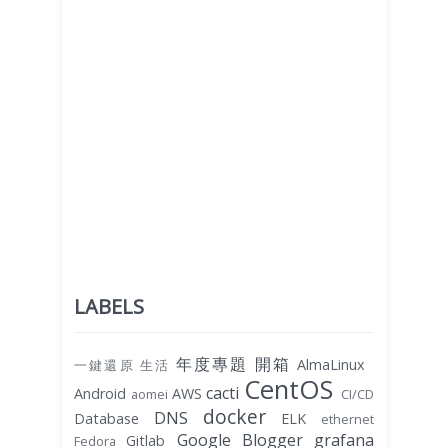
LABELS
年度專題
開箱
AlmaLinux
一鍵還原
生活
CentOS
cacti
Android
AWS
aomei
CI/CD
docker
DNS
Database
ELK
ethernet
Google Blogger
grafana
Gitlab
Fedora