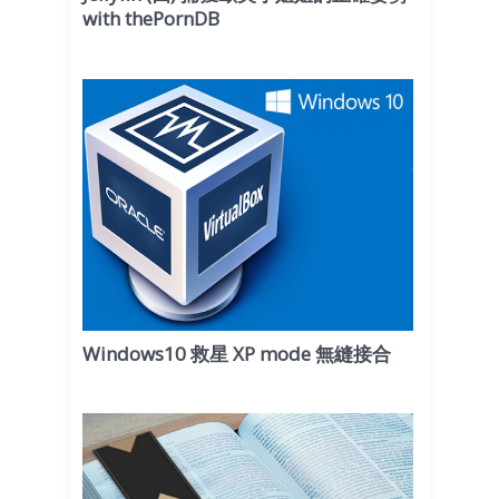
with thePornDB
Windows10 救星 XP mode 無縫接合