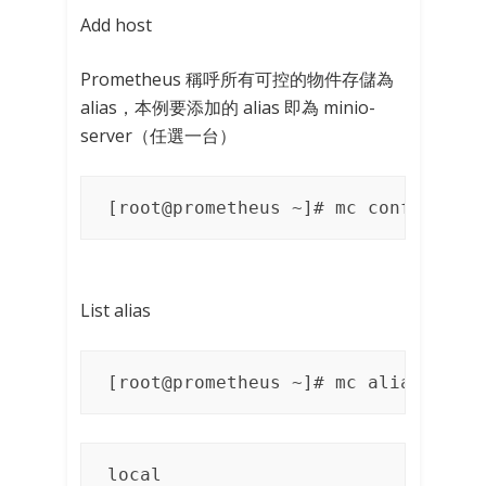
Add host
Prometheus 稱呼所有可控的物件存儲為
alias，本例要添加的 alias 即為 minio-
server（任選一台）
[root@prometheus ~]# mc config hos
List alias
[root@prometheus ~]# mc alias list
local       
