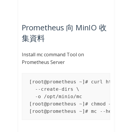
Prometheus 向 MinIO 收
集資料
Install mc command Tool on
Prometheus Server
[root@prometheus ~]# curl https://d
  --create-dirs \

  -o /opt/minio/mc

[root@prometheus ~]# chmod +x /opt/
[root@prometheus ~]# mc --help