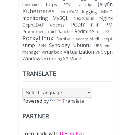
Jellyfin
https
hostname
IPTV
Javascript
Kubernetes
LinuxKVM
logging
MinIO
monitoring
MySQL
Nginx
NextCloud
PCDIY
PM
OepnLDAP
openssl
PHP
Redmine
Prometheus
raid
Rancher
resize2fs
RockyLinux
Samba
shell script
Security
snmp
Synology
Ubuntu
virt-
SVN
UPS
Virtualization
vpn
manager
Virtualbox
VNC
Windows
XP Mode
x11
xming
TRANSLATE
Powered by
Translate
PARTNER
Logo made with
DesignEvo