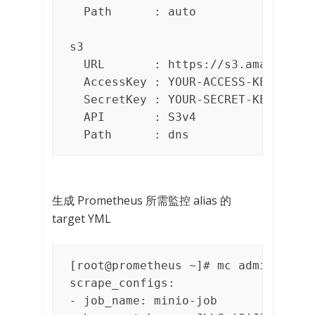
  Path      : auto

s3          

  URL       : https://s3.amazonaws.
  AccessKey : YOUR-ACCESS-KEY-HERE

  SecretKey : YOUR-SECRET-KEY-HERE

  API       : S3v4

  Path      : dns
生成 Prometheus 所需監控 alias 的
target YML
[root@prometheus ~]# mc admin prome
scrape_configs:

- job_name: minio-job
