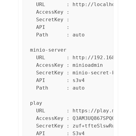
  URL       : http://localhost:9000
  AccessKey : 

  SecretKey : 

  API       : 

  Path      : auto

minio-server

  URL       : http://192.168.88.136
  AccessKey : minioadmin

  SecretKey : minio-secret-keyXXXXX
  API       : s3v4

  Path      : auto

play        

  URL       : https://play.min.io

  AccessKey : Q3AM3UQ867SPQQA43P2F

  SecretKey : zuf+tfteSlswRu7BJ46we
  API       : S3v4
