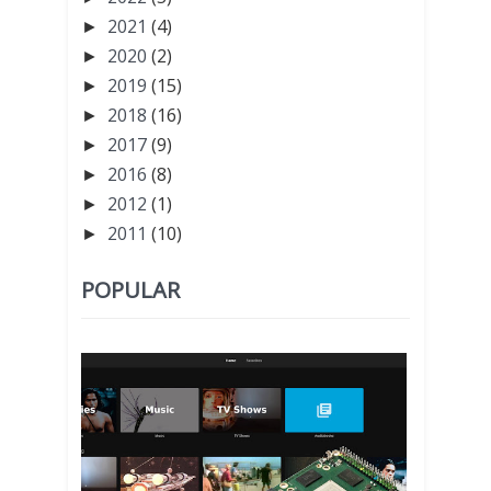
2021
(4)
►
2020
(2)
►
2019
(15)
►
2018
(16)
►
2017
(9)
►
2016
(8)
►
2012
(1)
►
2011
(10)
►
POPULAR