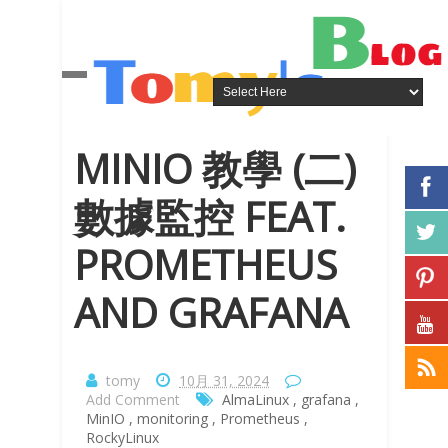
MINIO 教學 (二)
數據監控 FEAT.
PROMETHEUS
AND GRAFANA
tomy
10月 31, 2024
Add Comment
AlmaLinux
,
grafana
,
MinIO
,
monitoring
,
Prometheus
,
RockyLinux