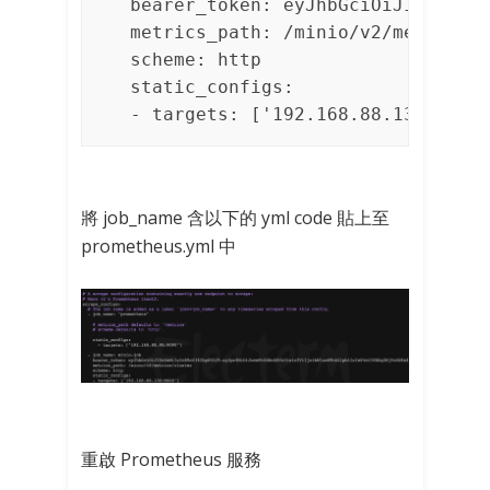
  bearer_token: eyJhbGciOiJIUzUxMiI
  metrics_path: /minio/v2/metrics/c
  scheme: http

  static_configs:

  - targets: ['192.168.88.136:9000
將 job_name 含以下的 yml code 貼上至
prometheus.yml 中
重啟 Prometheus 服務