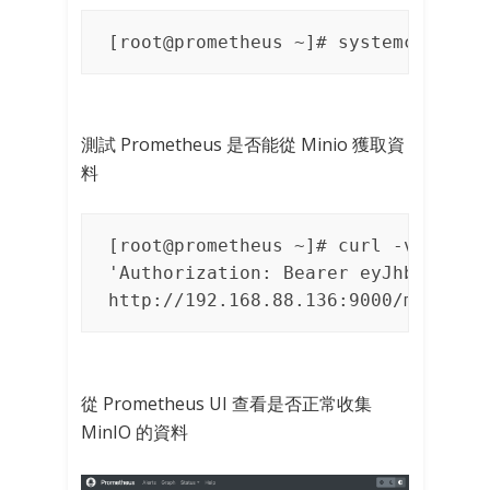
[root@prometheus ~]# systemctl res
測試 Prometheus 是否能從 Minio 獲取資
料
[root@prometheus ~]# curl -v -sSL -
'Authorization: Bearer eyJhbGciOiJI
http://192.168.88.136:9000/minio/v
從 Prometheus UI 查看是否正常收集
MinIO 的資料