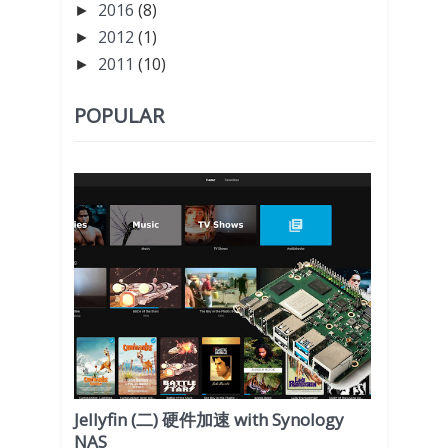
2016
(8)
►
2012
(1)
►
2011
(10)
►
POPULAR
Jellyfin (二) 硬件加速 with Synology
NAS