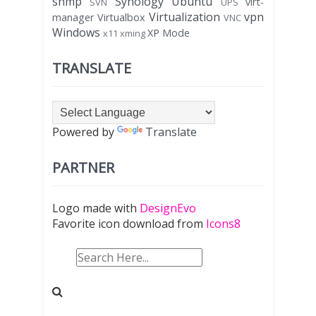
snmp
Synology
Ubuntu
virt-
SVN
UPS
Virtualization
vpn
manager
Virtualbox
VNC
Windows
XP Mode
x11
xming
TRANSLATE
Powered by
Translate
PARTNER
Logo made with
DesignEvo
Favorite icon download from
Icons8