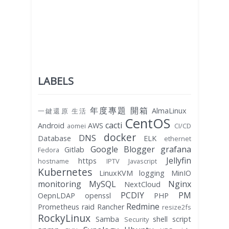
LABELS
年度專題
開箱
AlmaLinux
一鍵還原
生活
CentOS
cacti
Android
AWS
aomei
CI/CD
docker
DNS
Database
ELK
ethernet
Google Blogger
grafana
Gitlab
Fedora
Jellyfin
https
hostname
IPTV
Javascript
Kubernetes
LinuxKVM
logging
MinIO
monitoring
MySQL
Nginx
NextCloud
PCDIY
PM
OepnLDAP
openssl
PHP
Redmine
Prometheus
raid
Rancher
resize2fs
RockyLinux
Samba
shell script
Security