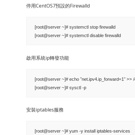
停用CentOS7預設的Firewalld
[root@server ~]# systemctl stop firewalld

[root@server ~]# systemctl disable firewalld
啟用系統ip轉發功能
[root@server ~]# echo "net.ipv4.ip_forward=1" >> /e
[root@server ~]# sysctl -p
安裝iptables服務
[root@server ~]# yum -y install iptables-services