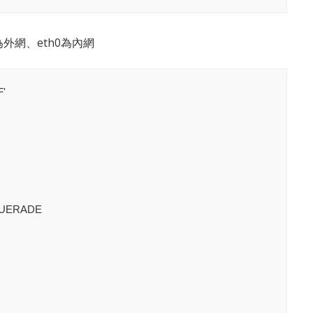
1為外網、eth0為內網
'

SQUERADE
