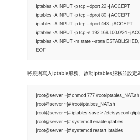
iptables -A INPUT -p tcp --dport 22 -j ACCEPT

iptables -A INPUT -p tcp --dprot 80 -j ACCEPT

iptables -A INPUT -p tcp --dport 443 -j ACCEPT

iptables -A INPUT -p tcp -s 192.168.100.0/24 -j A
iptables -A INPUT -m state --state ESTABLISHE
EOF
將規則寫入iptable服務、啟動iptables服務並設定為
[root@server ~]# chmod 777 /root/iptables_NAT.sh

[root@server ~]# /root/iptalbes_NAT.sh

[root@server ~]# iptables-save > /etc/sysconfig/ipta
[root@server ~]# systemctl enable iptables

[root@server ~]# systemctl restart iptables