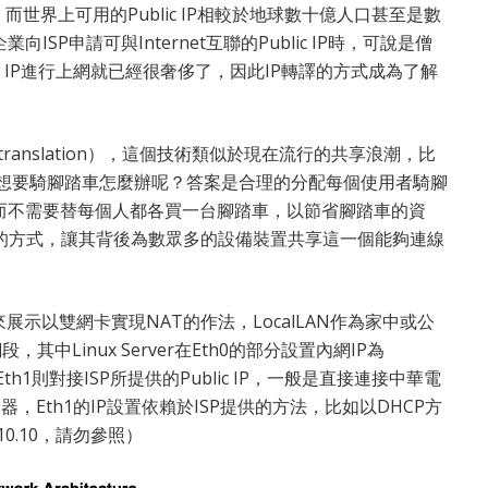
份額，而世界上可用的Public IP相較於地球數十億人口甚至是數
P申請可與Internet互聯的Public IP時，可說是僧
c IP進行上網就已經很奢侈了，因此IP轉譯的方式成為了解
ss translation），這個技術類似於現在流行的共享浪潮，比
戶想要騎腳踏車怎麼辦呢？答案是合理的分配每個使用者騎腳
而不需要替每個人都各買一台腳踏車，以節省腳踏車的資
IP轉譯的方式，讓其背後為數眾多的設備裝置共享這一個能夠連線
ver）來展示以雙網卡實現NAT的作法，LocalLAN作為家中或公
段，其中Linux Server在Eth0的部分設置內網IP為
，而Eth1則對接ISP所提供的Public IP，一般是直接連接中華電
，Eth1的IP設置依賴於ISP提供的方法，比如以DHCP方
.10.10，請勿參照）