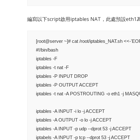
編寫以下script啟用iptables NAT，此處預設eth
[root@server ~]# cat /root/iptables_NAT.sh <<-'EOF
#!/bin/bash

iptables -F

iptables -t nat -F

iptables -P INPUT DROP

iptables -P OUTPUT ACCEPT

iptables -t nat -A POSTROUTING -o eth1 -j MA
iptables -A INPUT -i lo -j ACCEPT

iptables -A OUTPUT -o lo -j ACCEPT

iptables -A INPUT -p udp --dprot 53 -j ACCEPT

iptabels -A INPUT -p tcp --dprot 53 -j ACCEPT
