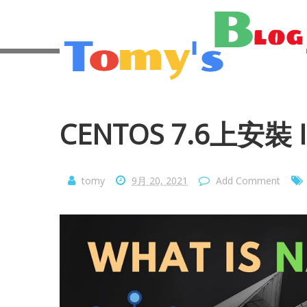
CENTOS 7.6上安裝 I
tomy
9月 20, 2021
Add Comment