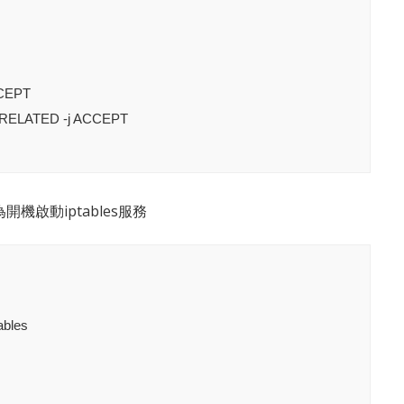
CCEPT

D,RELATED -j ACCEPT

開機啟動iptables服務
bles
