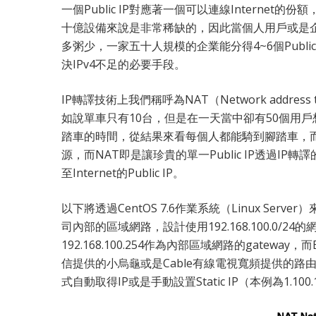
一個Public IP對應著一個可以連線Internet的
十億設備來說是非常稀缺的，因此當個人用戶或是企業向IS
多粥少，一家五十人規模的企業能分得4~6個Publi
決IPv4不足的必要手段。
IP轉譯技術上我們稱呼為NAT（Network addre
如說單車只有10台，但是在一天當中卻有50個用
踏車的時間，從結果來看每個人都能騎到腳踏車，
源，而NAT即是讓珍貴的單一Public IP透過
至Internet的Public IP。
以下將透過CentOS 7.6作業系統（Linux Ser
司內部的區域網路，設計使用192.168.100.0/24的網
192.168.100.254作為內部區域網路的gateway
信提供的小烏龜或是Cable有線電視寬頻提供的路由器
式自動取得IP或是手動設置Static IP（本例為1.100