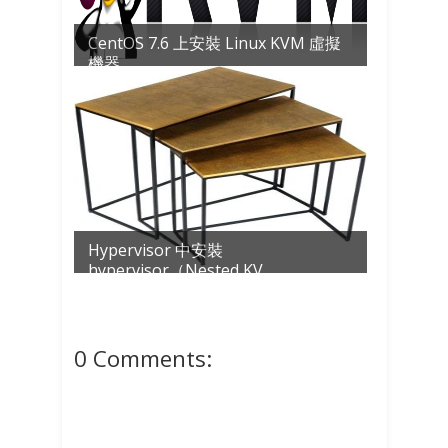
CentOS 7.6 上安裝 Linux KVM 虛擬
機器
Hypervisor 中安裝
hypervisor（Nested KV...
0 Comments: