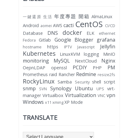
年度專題
開箱
AlmaLinux
一鍵還原
生活
CentOS
cacti
Android
AWS
aomei
CI/CD
docker
DNS
Database
ELK
ethernet
Google Blogger
grafana
Gitlab
Fedora
Jellyfin
https
hostname
IPTV
Javascript
Kubernetes
LinuxKVM
logging
MinIO
monitoring
MySQL
Nginx
NextCloud
PCDIY
PM
OepnLDAP
openssl
PHP
Redmine
Prometheus
raid
Rancher
resize2fs
RockyLinux
Samba
shell script
Security
snmp
Synology
Ubuntu
virt-
SVN
UPS
Virtualization
vpn
manager
Virtualbox
VNC
Windows
XP Mode
x11
xming
TRANSLATE