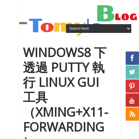
WINDOWS8 下
透過 PUTTY 執
行 LINUX GUI
工具
（XMING+X11-
FORWARDING