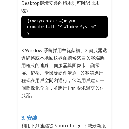
Desktop環境安裝的版本則可跳過此步
驟）
[root@centos7 ~]# yum 
groupinstall "X Window System" -
y 
X Window 系統採用主從架構。X 伺服器透
過網絡或本地回送界面聽候來自 X 客端應
用程式的連線。伺服器與圖像卡、顯示
屏、鍵盤、滑鼠等硬件溝通。X 客端應用
程式在用戶空間內運行，它為用戶建立一
個圖像化介面，並將用戶的要求遞交 X 伺
服器。
3. 安裝
利用下列連結從 Sourceforge 下載最新版